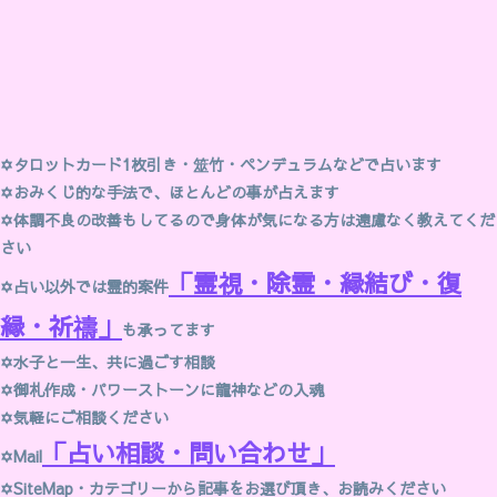
✡
タロットカード1枚引き・筮竹・ペンデュラムなどで占います
✡
おみくじ的な手法で、ほとんどの事が占えます
✡体調不良の改善もしてるので身体が気になる方は遠慮なく教えてくだ
さい
「霊視・除霊・縁結び・復
✡占い以外では霊的案件
縁・祈禱」
も承ってます
✡
水子と一生、共に過ごす相談
✡御札作成・パワーストーンに龍神などの入魂
✡
気軽にご相談ください
「占い相談・問い合わせ」
✡
Mail
✡SiteMap・
カテゴリー
から記事をお選び頂き、お読みください