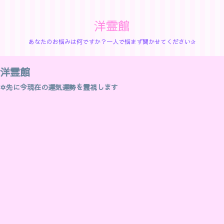
洋霊館
あなたのお悩みは何ですか？一人で悩まず聞かせてください✰
洋霊館
✡先に今現在の運気運勢を霊視します