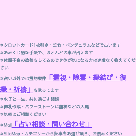
✡
タロットカード1枚引き・筮竹・ペンデュラムなどで占います
✡
おみくじ的な手法で、ほとんどの事が占えます
✡体調不良の改善もしてるので身体が気になる方は遠慮なく教えてくだ
さい
「霊視・除霊・縁結び・復
✡占い以外では霊的案件
縁・祈禱」
も承ってます
✡
水子と一生、共に過ごす相談
✡御札作成・パワーストーンに龍神などの入魂
✡
気軽にご相談ください
「占い相談・問い合わせ」
✡
Mail
✡SiteMap・
カテゴリー
から記事をお選び頂き、お読みください