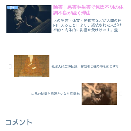
視たところ、だいたいが悪霊が体内に入
り込んでますね。それは完全憑依、又は
除霊｜悪霊や生霊で原因不明の体
密教
８０％位は悪霊に操られてます
調不良が続く理由
人の生霊・死霊・動物霊などが人間の体
内に入ることにより、憑依された人が精
神的・肉体的に影響を受けけます。霊体
は、人間と同様に性格も十人十色です。
元々は人間が亡くなり生身の体は無く、
魂はそのまま存在しており、感情や生前
の記憶、性格も残っております。
弘法大師空海伝説｜密教者と揉め事を起こすな
広島の除霊と霊視占いなら洋霊館
コメント