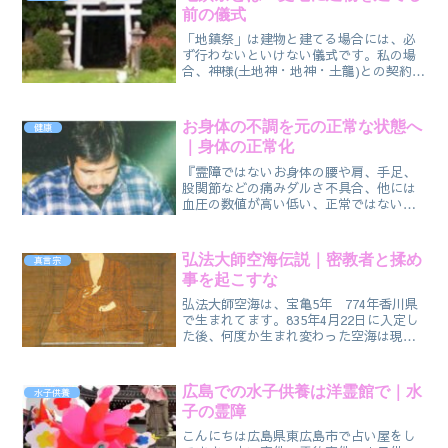
前の儀式
の事です。
「地鎮祭」は建物と建てる場合には、必
ず行わないといけない儀式です。私の場
合、神様(土地神・地神・土龍)との契約と
も言ってます。そこらの神主が勘違いし
てるのが、氏神に祈願すると言ってます
が、正確には「土地神」です。その建物
お身体の不調を元の正常な状態へ
健康
を建てたい土地に、土地神が不在の場合
｜身体の正常化
は隣の土地の神に。
『霊障ではないお身体の腰や肩、手足、
股関節などの痛みダルさ不具合、他には
血圧の数値が高い低い、正常ではないな
ど』お薬を飲んでも効いてるのか効いて
ないのか・・・定期的に病院に行ってる
けど一時的には治った気がするが・・・
弘法大師空海伝説｜密教者と揉め
真言宗
慢性的、長く続く不調
事を起こすな
弘法大師空海は、宝亀5年 774年香川県
で生まれてます。835年4月22日に入定し
た後、何度か生まれ変わった空海は現在
も活躍中ですね。見事なほどの天才的な
空海は、今でも伝説を残しつつ頑張って
修行に励んでおられます。ここで気にな
広島での水子供養は洋霊館で｜水
水子供養
ったのが「空海伝説」です。
子の霊障
こんにちは広島県東広島市で占い屋をし