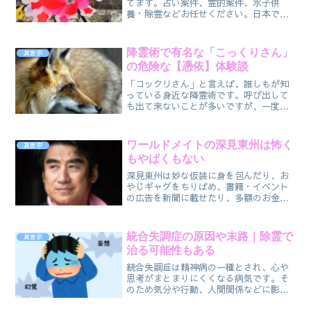
てます。占い案件、霊的案件、水子供
養・除霊などお任せください。日本で
は、年間約17万件以上の人工妊娠中絶が
行われているといわれてます。女性の多
くは周囲に相談出来ないまま決断を迫ら
降霊術で有名な「こっくりさん」
真言宗
れ、体に大きな負担のかかる手術を経て
の危険な【憑依】体験談
罪
「コックリさん」と言えば、誰しもが知
っている身近な降霊術です。呼び出して
も出て来ないことが多いですが、一度、
降霊してしまうと取り返しが付かないこ
とになる場合があります。霊でも「低級
霊」や「動物霊」はイタズラをします。
ワールドメイトの深見東州は怖く
真言宗
動物霊は人に超能力を与え、不思議な現
もやばくもない
象を体験させることもあります。
深見東州は妙な仮装に身を包んだり、お
やじギャグをちりばめ、書籍・イベント
の広告を新聞に載せたり、多額のお金を
集めて政治家ともつながってる謎の男で
す。実際はワールドメイトの、実態がど
うなのか分かりませんが、私的にはヤバ
統合失調症の原因や末路｜除霊で
真言宗
くても良いのです。
治る可能性もある
統合失調症は精神病の一種とされ、心や
思考がまとまりにくくなる病気です。そ
のため気分や行動、人間関係などに影響
がモロに出てきます。こんな人達を私が