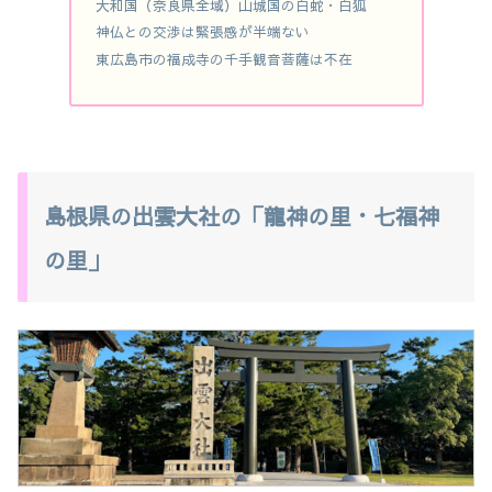
大和国（奈良県全域）山城国の白蛇・白狐
神仏との交渉は緊張感が半端ない
東広島市の福成寺の千手観音菩薩は不在
島根県の出雲大社の「龍神の里・七福神
の里」