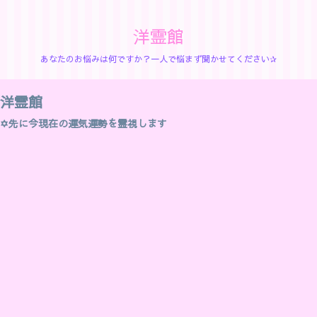
洋霊館
あなたのお悩みは何ですか？一人で悩まず聞かせてください✰
洋霊館
✡先に今現在の運気運勢を霊視します