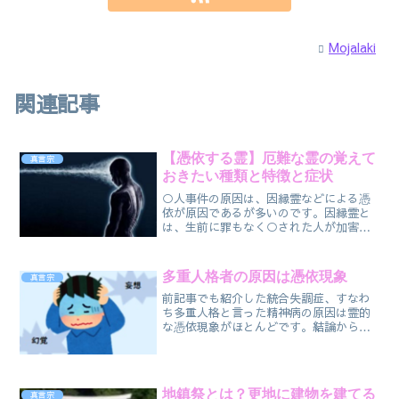
Mojalaki
関連記事
【憑依する霊】厄難な霊の覚えて
真言宗
おきたい種類と特徴と症状
○人事件の原因は、因縁霊などによる憑
依が原因であるが多いのです。因縁霊と
は、生前に罪もなく○された人が加害者
の血縁関係を祟り続ける「厄介な霊」の
ことです。しかし、この時、「○刑の審
判を下した人・実際に○刑を執行した
多重人格者の原因は憑依現象
真言宗
人」も因縁霊に祟られる場合があるので
す。
前記事でも紹介した統合失調症、すなわ
ち多重人格と言った精神病の原因は霊的
な憑依現象がほとんどです。結論から言
いますが、精神病にならない方法は悪霊
に憑依されない事です。それと精神病の
治療法は除霊です。唯物論とは、物質を
根本的実在と考え、精神、意識・観念な
地鎮祭とは？更地に建物を建てる
真言宗
ども物質から導きだされるとする考え方