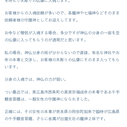
を呼んで木彫りの仏像に入魂します。
お客様からの入魂依頼が多いので、各龍神や七福神などそのまま
依頼者様の守護神としてお迎えしてます。
お寺など僧侶が入魂する場合、多分ですが神仏の分身の一部を空
の仏像に入ってもらうのが通常だと思います。
私の場合、神仏分身の術が分からないので直接、有名な神社やお
寺の本尊と交渉し、お客様の木彫りの仏像にそのまま入ってもら
います。
分身の入魂では、神仏の力が弱い。
つい最近では、東広島市西条町の真言宗福成寺の本尊である千手
観音菩薩は、一般女性の守護神になられました。
正確には、その女性の本尊が奈良県の阿弥陀如来で脇侍が広島県
の千手観音菩薩、さらに眷属が出雲大社の龍神２体です。