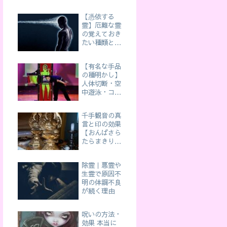
【憑依する
霊】厄難な霊
の覚えておき
たい種類と特
徴と症状
【有名な手品
の種明かし】
人体切断・空
中遊泳・コイ
ン・鳩など
千手観音の真
言と印の効果
【おんばさら
たらまきり
く】
除霊｜悪霊や
生霊で原因不
明の体調不良
が続く理由
呪いの方法・
効果 本当に