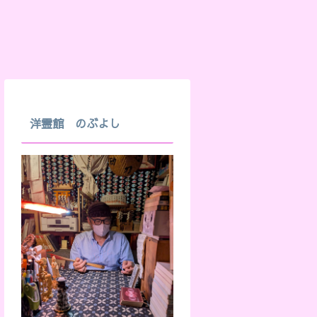
洋霊館 のぶよし