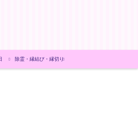
日
除霊・縁結び・縁切り