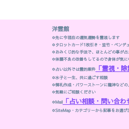
洋霊館
✡先に今現在の運気運勢を霊視します
✡
タロットカード1枚引き・筮竹・ペンデ
✡
おみくじ的な手法で、ほとんどの事が占
✡体調不良の改善もしてるので身体が気に
「霊視・除
✡占い以外では霊的案件
✡
水子と一生、共に過ごす相談
✡御札作成・パワーストーンに龍神などの
✡
気軽にご相談ください
「占い相談・問い合わ
✡
Mail
✡SiteMap・
カテゴリー
から記事をお選び