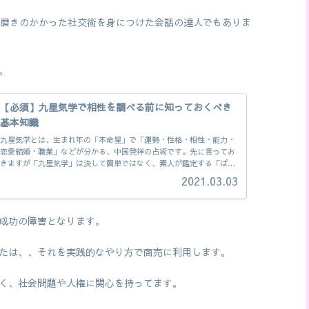
、磨きのかかった社交術を身につけた会話の達人でもありま
。
【必須】九星気学で相性を調べる前に知っておくべき
基本知識
九星気学とは、生まれ年の「本命星」で「運勢・性格・相性・能力・
恋愛結婚・職業」などが分かる、中国発祥の占術です。先に言ってお
きますが「九星気学」は決して簡単ではなく、素人が鑑定する「ぱっ
と見で」と言う方法がありますが、それでは意味がありません。一年
2021.03.03
ごとに運勢は変化しますが、本質的な「性格・相性」などは変化しま
せん。また、生まれつきで占う「月命星」があります。
成功の障害となります。
たは、、それを実践的なやり方で商売に利用します。
く、社会問題や人権に関心を持ってます。