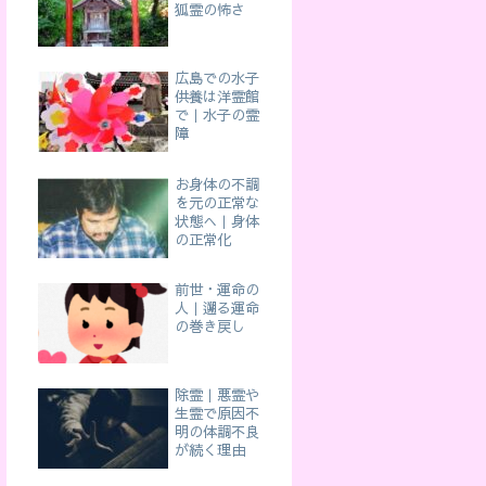
狐霊の怖さ
広島での水子
供養は洋霊館
で｜水子の霊
障
お身体の不調
を元の正常な
状態へ｜身体
の正常化
前世・運命の
人｜遡る運命
の巻き戻し
除霊｜悪霊や
生霊で原因不
明の体調不良
が続く理由