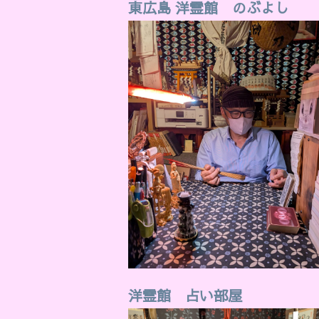
東広島 洋霊館 のぶよし
洋霊館 占い部屋