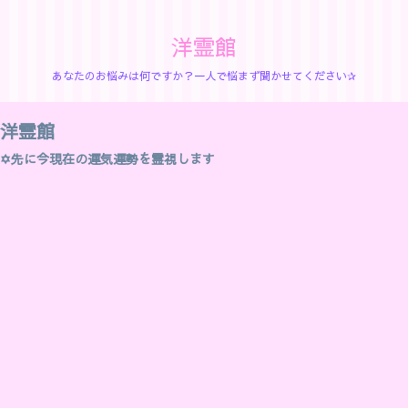
洋霊館
あなたのお悩みは何ですか？一人で悩まず聞かせてください✰
洋霊館
✡先に今現在の運気運勢を霊視します