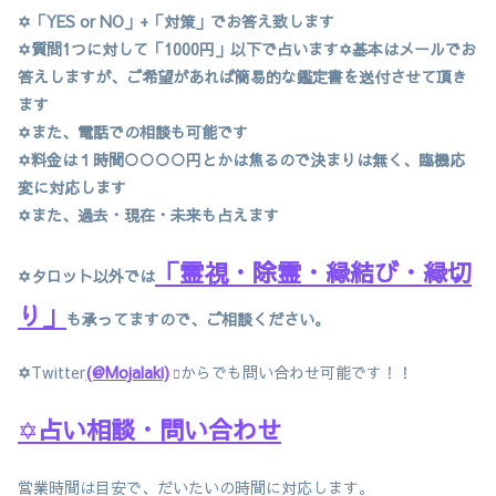
✡「YES or NO」+「対策」でお答え致します
✡質問1つに対して「1000円」以下で占います✡基本はメールでお
答えしますが、ご希望があれば簡易的な鑑定書を送付させて頂き
ます
✡また、電話での相談も可能です
✡料金は１時間○○○○円とかは焦るので決まりは無く、臨機応
変に対応します
✡また、過去・現在・未来も占えます
「霊視・除霊・縁結び・縁切
✡タロット以外では
り」
も承ってますので、ご相談ください。
✡
Twitter
(@Mojalaki)
からでも問い合わせ可能です！！
✡
占い相談・問い合わせ
営業時間は目安で、だいたいの時間に対応します。