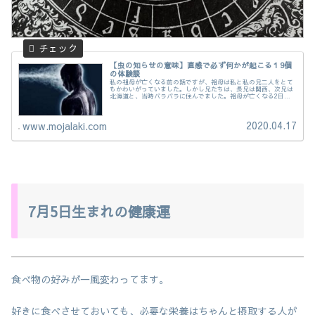
【虫の知らせの意味】直感で必ず何かが起こる１9個
の体験談
私の祖母が亡くなる前の話ですが、祖母は私と私の兄二人をとて
もかわいがっていました。しかし兄たちは、長兄は関西、次兄は
北海道と、当時バラバラに住んでました。祖母が亡くなる2日
前、次兄が夜中に、祖母が添い寝しているのをみたそうです。こ
れは別れを言いにきたのか？
2020.04.17
www.mojalaki.com
7月5日生まれの健康運
食べ物の好みが一風変わってます。
好きに食べさせておいても、必要な栄養はちゃんと摂取する人が