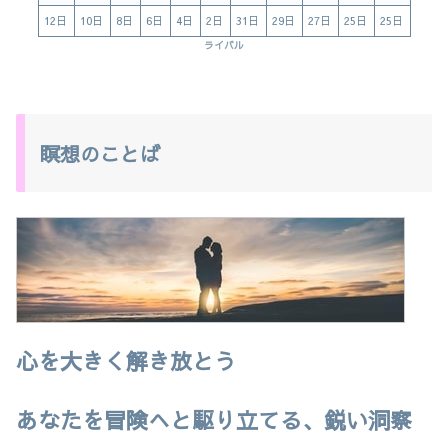
12日
10日
8日
6日
4日
2日
31日
29日
27日
25日
25日
ライバル
瞑想のことば
心を大きく解き放とう
あなたを冒険へと駆り立てる、鋭い洞察