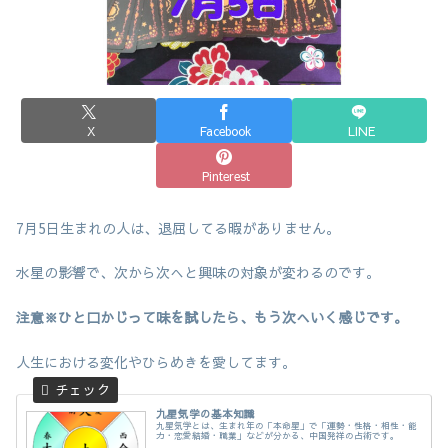
X
Facebook
LINE
Pinterest
7月5日生まれの人は、退屈してる暇がありません。
水星の影響で、次から次へと興味の対象が変わるのです。
注意※ひと口かじって味を試したら、もう次へいく感じです。
人生における変化やひらめきを愛してます。
九星気学の基本知識
九星気学とは、生まれ年の「本命星」で「運勢・性格・相性・能
力・恋愛結婚・職業」などが分かる、中国発祥の占術です。