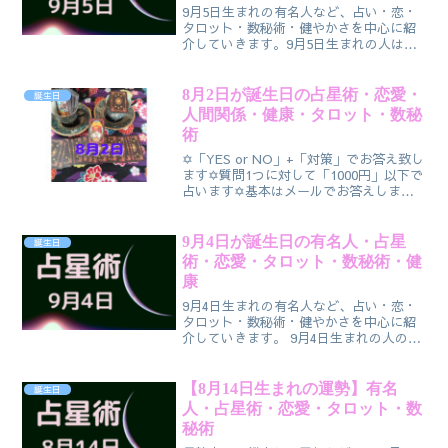
9月5日生まれの有名人など、占い・恋・
タロット・数秘術・健やかさを中心に紹
介していきます。9月5日生まれの人は、
予知能力を持ってるかもしれません。空
想した事を実現させる能力を持ってます
が、残念ながら、期待が非現実的すぎる
8月2日が誕生日の占星術・恋愛・
誕生日
場合がありそうです。
人間関係・健康・タロット・数秘
術
✡「YES or NO」+「対策」でお答え致し
ます✡質問1つに対して「1000円」以下で
占います✡基本はメールでお答えします
が、ご希望があれば簡易的な鑑定書を送
付させて頂きます✡また、電話での相談
も可能です✡料金は１時間○○○○円と
9月4日が誕生日の有名人・占星
誕生日
かは焦るので決まりは無く、臨機応変に
術・恋愛・タロット・数秘術・健
対応します
康
9月4日生まれの有名人など、占い・恋・
タロット・数秘術・健やかさを中心に紹
介していきます。 9月4日生まれの人のテ
ーマは、「組み立てる」「組み立てる
人」です。職業・家庭環境・社会活動の
いかんにかかわらず、構築・形成・組織
【8月14日生まれの運勢】有名
誕生日
化など、何かをまとめ上げ機能させる事
人・占星術・恋愛・タロット・数
に興味を持ちます。
秘術