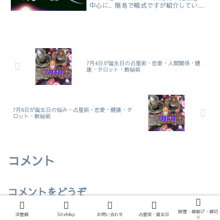
中心に、簡易で略式ですが紹介していき
ます。【性格】まず先に8月19日生まれは
どんな人なのか？8月19日生まれの人は、
自分のでも、他人のでも、じっと伏せて
いた情報を後になってから公表するとこ
ろがあります。
7月4日が誕生日の占星術・恋愛・人間関係・健
康・タロット・数秘術
7月6日が誕生日の悩み・占星術・恋愛・健康・タ
ロット・数秘術
コメント
コメントをどうぞ
メールアドレスが公開されることはありません。
※
が付いている
除霊・縁結び・縁切
洋霊館
SiteMap
お問い合わせ
占星術・誕生日
欄は必須項目です
り