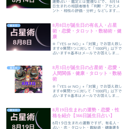
運勢占い・鑑定とは霊視などで、 8月14
日生まれの相談者様を「判断・アセスメ
ント・相性の評価・分析」などします。
まず先にタロット「ワンオラクル」で占
います！！✡タロット鑑定以外では「霊
視・除霊・縁結び・縁切り」も承ってま
8月8日が誕生日の有名人・占星
誕生日
すので、ご相談ください。
術・恋愛・タロット・数秘術・健
康
✡「YES or NO」+「対策」でお答え致し
ます✡質問1つに対して「1000円」以下で
占います✡基本はメールでお答えします
が、ご希望があれば簡易的な鑑定書を送
付させて頂きます✡また、電話での相談
も可能です✡料金は１時間○○○○円と
8月3日が誕生日の占星術・恋愛・
誕生日
かは焦るので決まりは無く、臨機応変に
人間関係・健康・タロット・数秘
対応します
術
✡「YES or NO」+「対策」でお答え致し
ます✡質問1つに対して「1000円」以下で
占います✡基本はメールでお答えします
が、ご希望があれば簡易的な鑑定書を送
付させて頂きます✡また、電話での相談
も可能です✡料金は１時間○○○○円と
8月19日生まれの運勢・恋愛・性
誕生日
かは焦るので決まりは無く、臨機応変に
格を紹介【366日誕生日占い】
対応します✡また、過去・現在・未来も
8月1９日生まれの運勢ですが、有名人・
占えます
占い・恋・タロット・数秘術・健康運を