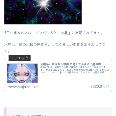
5日生まれの人は、ナンバー５と「水星」に支配されてます。
水星は、頭の回転の速さや、目まぐるしい変化をあらわしてま
す。
太陽系と銀河系 今肉眼で見えてる明るい星の数
夜中の空は、何百万もの星が観測者に見えるように存在してま
す。 見える理由として、私たちが数億の銀河に住んでいるからな
のです。 しかし、私たちは裏庭から、それら全ての星を肉眼で見
る事はできないのです。 肉眼で見える星の数 地球の空には、肉
眼で見える星は、最大で約１万個あるんです。 しかし誰もが全て
の星を、
2020.01.17
www.mojalaki.com