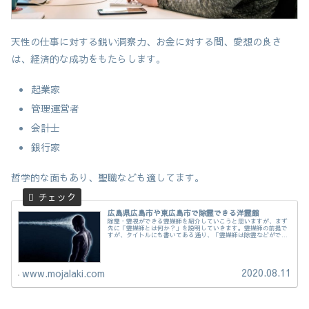
天性の仕事に対する鋭い洞察力、お金に対する間、愛想の良さ
は、経済的な成功をもたらします。
起業家
管理運営者
会計士
銀行家
哲学的な面もあり、聖職なども適してます。
広島県広島市や東広島市で除霊できる洋霊館
除霊・霊視ができる霊媒師を紹介していこうと思いますが、まず
先に「霊媒師とは何か？」を説明していきます。霊媒師の前提で
すが、タイトルにも書いてある通り、「霊媒師は除霊などができ
て、依頼者を実感させないといけない」のです。もちろん万物の
声が聴けて、あらゆる霊体も操れないと霊媒師ではありません。
2020.08.11
www.mojalaki.com