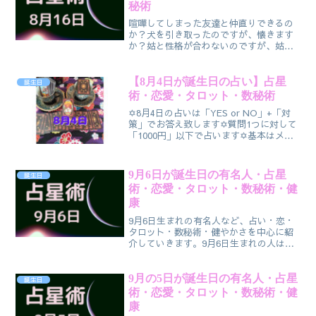
秘術
喧嘩してしまった友達と仲直りできるの
か？犬を引き取ったのですが、懐きます
か？姑と性格が合わないのですが、姑と
の今後は？会社が赤字続きですが、続け
ても大丈夫ですか？お客様との事業の提
携は成功するのか？別れそうな恋人と仲
【8月4日が誕生日の占い】占星
誕生日
直りできますか？あるバンドのファンで
術・恋愛・タロット・数秘術
すが、ギターの人と親しくなれるか？
✡8月4日の占いは「YES or NO」+「対
策」でお答え致します✡質問1つに対して
「1000円」以下で占います✡基本はメー
ルでお答えしますが、ご希望があれば簡
易的な鑑定書を送付させて頂きます✡ま
た、電話での相談も可能です✡料金は１
9月6日が誕生日の有名人・占星
誕生日
時間○○○○円とかは焦るので決まりは
術・恋愛・タロット・数秘術・健
無く、臨機応変に対応します
康
9月6日生まれの有名人など、占い・恋・
タロット・数秘術・健やかさを中心に紹
介していきます。9月6日生まれの人は、
目に見えない偶然の力に左右されてしま
います。他の人々と比べてみても、よく
も悪くも運命によって人生が開けていく
9月の5日が誕生日の有名人・占星
誕生日
ようなところがありま...
術・恋愛・タロット・数秘術・健
康