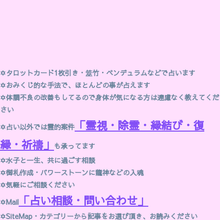
✡
タロットカード1枚引き・筮竹・ペンデュラムなどで占います
✡
おみくじ的な手法で、ほとんどの事が占えます
✡体調不良の改善もしてるので身体が気になる方は遠慮なく教えてくだ
さい
「霊視・除霊・縁結び・復
✡占い以外では霊的案件
縁・祈禱」
も承ってます
✡
水子と一生、共に過ごす相談
✡御札作成・パワーストーンに龍神などの入魂
✡
気軽にご相談ください
「占い相談・問い合わせ」
✡
Mail
✡SiteMap・
カテゴリー
から記事をお選び頂き、お読みください